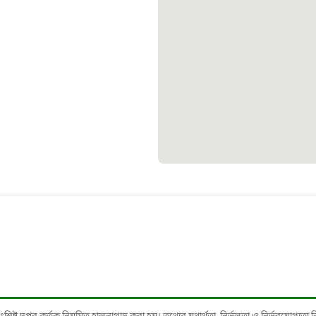
১৬১
স্মার্ট ভূমি
১০৯
শিশু সহায
১৬১
বাংলাদেশ ক
০১৯
মাদকদ্রব্য 