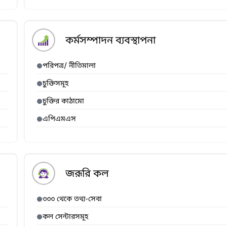
কর্মসম্পাদন ব্যবস্থাপনা
পরিপত্র/ নীতিমালা
চুক্তিসমূহ
চুক্তির কাঠামো
এপিএমএস
জরূরি কল
৩৩৩ থেকে তথ্য-সেবা
কল সেন্টারসমূহ