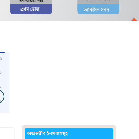
৬
৬
৬
৬
অভ্যন্তরীণ ই-সেবাসমূহ