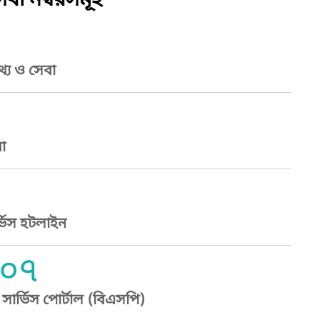
বা নম্বরসমূহ
্য ও সেবা
া
্ভিস হটলাইন
০৭
ার্ভিস পোর্টাল (বিএসপি)