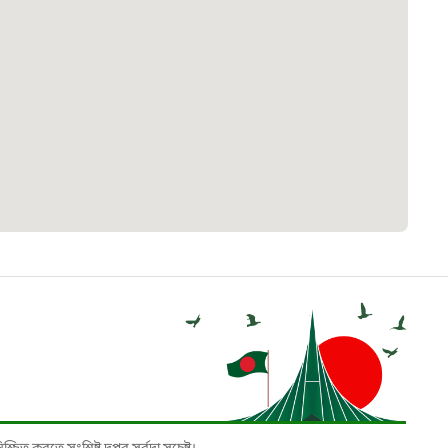
২২
 সেবা
৮
়তা লাইন
০৯
র্মচারী কল্যাণ বোর্ড হটলাইন
০৮৮৮৮৮৮৮
নিয়ন্ত্রণ হটলাইন