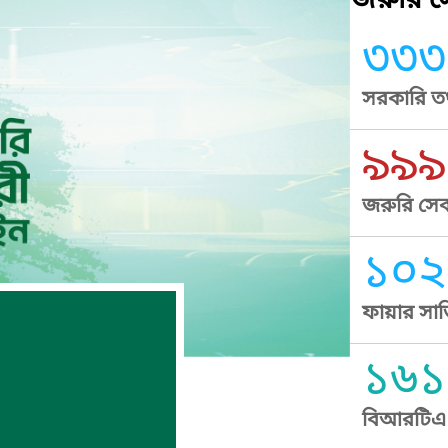
জরুরি সে
৩৩৩
সরকারি তথ
৯৯৯
জরুরি সেব
১০২
ফায়ার সার
১৬১
বিআরটিএ স