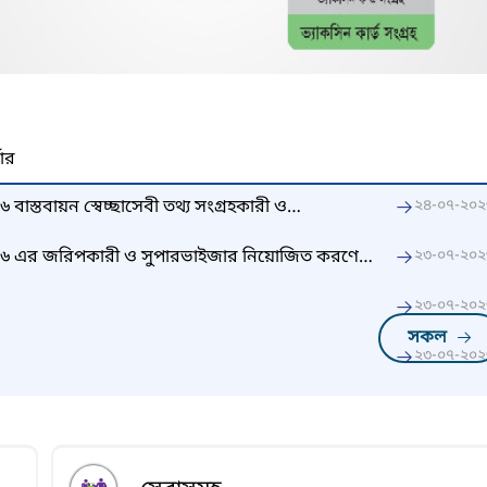
নার
৬ বাস্তবায়ন স্বেচ্ছাসেবী তথ্য সংগ্রহকারী ও
২৪-০৭-২০২
িক পরীক্ষার সময় সূচি পরিবর্তন
-২০২৬ এর জরিপকারী ও সুপারভাইজার নিয়োজিত করণের
২৩-০৭-২০২
২৩-০৭-২০২
সকল
২৩-০৭-২০২